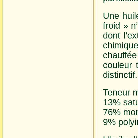
Une huil
froid » n
dont l’ex
chimiqu
chauffée
couleur 
distinctif
Teneur m
13% sat
76% mon
9% poly