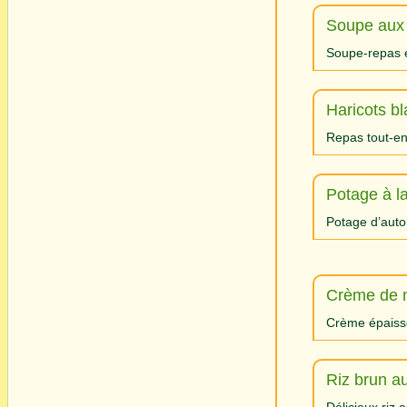
Soupe aux h
Soupe-repas é
Haricots bl
Repas tout-en
Potage à l
Potage d’aut
Crème de n
Crème épaiss
Riz brun a