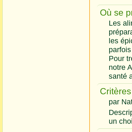
Où se pr
Les ali
prépar
les épi
parfois
Pour t
notre A
santé 
Critères
par Na
Descrip
un choi