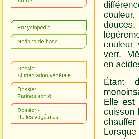
Autres
différen
couleu
douces
Encyclopédie
légèreme
Notions de base
couleur 
vert. M
en acides
Dossier -
Alimentation végétale
Étant 
Dossier -
monoinsat
Farines santé
Elle est
cuisson 
Dossier -
Huiles végétales
chauffe
Lorsque