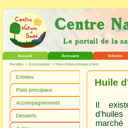
Accueil
Annuaire
Articles
Recettes
>
Encyclopédie
> Huile d'olive pressée à froid
Entrées
Huile d
Plats principaux
Accompagnements
Il exis
d’huile
Desserts
march