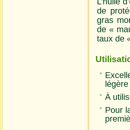
L’huile 
de proté
gras mon
de « mau
taux de 
Utilisat
Excell
légère
À utili
Pour l
premiè